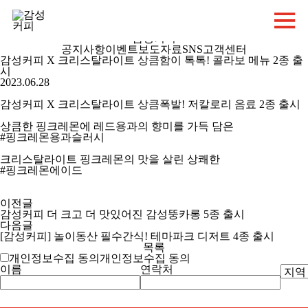
감성커피 소식
감성 가득한
감성커피
공지사항
이벤트
보도자료
SNS
고객센터
감성커피 X 크리스탈라이트 상큼함이 톡톡! 콜라보 메뉴 2종 출
시
2023.06.28
감성커피 X 크리스탈라이트 상큼폭발! 저칼로리 음료 2종 출시
상큼한 핑크레몬에 레드용과의 향미를 가득 담은
#핑크레몬용과슬러시
크리스탈라이트 핑크레몬의 맛을 살린 상쾌한
#핑크레몬에이드
이전글
감성커피 더 크고 더 맛있어진 감성뚱카롱 5종 출시
다음글
[감성커피] 놀이동산 필수간식! 테마파크 디저트 4종 출시
목록
개인정보수집 동의
개인정보수집
동의
이름
연락처