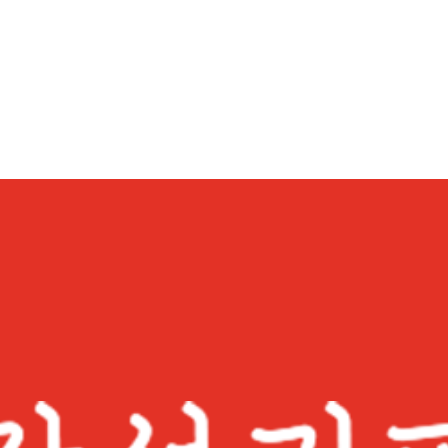
감성커피 소식
감성 가득한
감성커피
공지사항
이벤트
보도자료
SNS
고객센터
#인스타그램
#블로그
보내기