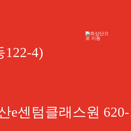
22-4)
산e센텀클래스원 620-